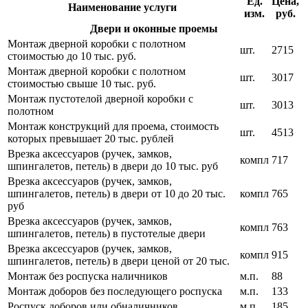
Ед.
Цена,
Наименование услуги
изм.
руб.
Двери и оконные проемы
Монтаж дверной коробки с полотном
шт.
2715
стоимостью до 10 тыс. руб.
Монтаж дверной коробки с полотном
шт.
3017
стоимостью свыше 10 тыс. руб.
Монтаж пустотелой дверной коробки с
шт.
3013
полотном
Монтаж конструкций для проема, стоимость
шт.
4513
которых превышает 20 тыс. рублей
Врезка аксессуаров (ручек, замков,
компл
717
шпингалетов, петель) в двери до 10 тыс. руб
Врезка аксессуаров (ручек, замков,
шпингалетов, петель) в двери от 10 до 20 тыс.
компл
765
руб
Врезка аксессуаров (ручек, замков,
компл
763
шпингалетов, петель) в пустотелые двери
Врезка аксессуаров (ручек, замков,
компл
915
шпингалетов, петель) в двери ценой от 20 тыс.
Монтаж без роспуска наличников
м.п.
88
Монтаж доборов без последующего роспуска
м.п.
133
Роспуск доборов или обналичников
м.п.
185