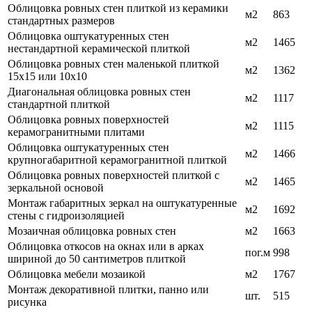
Облицовка ровных стен плиткой из керамики
м2
863
стандартных размеров
Облицовка оштукатуренных стен
м2
1465
нестандартной керамической плиткой
Облицовка ровных стен маленькой плиткой
м2
1362
15х15 или 10х10
Диагональная облицовка ровных стен
м2
1117
стандартной плиткой
Облицовка ровных поверхностей
м2
1115
керамогранитными плитами
Облицовка оштукатуренных стен
м2
1466
крупногабаритной керамогранитной плиткой
Облицовка ровных поверхностей плиткой с
м2
1465
зеркальной основой
Монтаж габаритных зеркал на оштукатуренные
м2
1692
стены с гидроизоляцией
Мозаичная облицовка ровных стен
м2
1663
Облицовка откосов на окнах или в арках
пог.м
998
шириной до 50 сантиметров плиткой
Облицовка мебели мозаикой
м2
1767
Монтаж декоративной плитки, панно или
шт.
515
рисунка