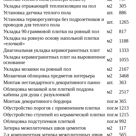
Укладка отражающей теплоизоляции на пол
м2
305
Установка датчика теплого пола
шт.
886
Установка терморегулятора без подрозетников и
шт.
1265
проводов для теплого пола
Укладка 90-граммовой плитки на ровный пол
м2
817
Укладка на ровную основу напольной плитки
м2
1188
«елочкой»
Диагональная укладка керамогранитных плит
м2
1333
Укладка керамогранитных плит на выровненное
м2
1055
основание
Укладка мозаики на ровный пол
м2
2167
Мозаичная облицовка предметов интерьера
м2
3468
Монтаж нестандартного декоративного панно
шт.
363
Облицовка мозаикой или плиткой поддона
м2
2517
кабины для душа с разуклонкой
Монтаж декоративного бордюра
пог.м
365
Обустройство порогов с применением плитки
пог.м
1213
Обустройство ступеней из керамической плитки
пог.м
1215
Облицовка подступенков плиткой
пог.м
992
Затирка межплиточных швов цементов
м2
117
2-х компонентная затирка межплиточных швов
м2
565