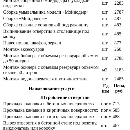
Монтаж собранного мойдодыра с укладкой
шт.
2283
подсветки
Сборка умывальника модели «Мойдодыр»
шт.
2787
Сборка «Мойдодыра»
шт.
487
Сборка сифона с установкой под раковину
шт.
483
Выпиливание отверстия в столешнице под
шт.
485
мойку
Навес полок, шкафов, зеркал
шт.
877
Монтаж аксессуаров
шт.
260
Монтаж бойлера с объемом резервуара объемом
шт.
2788
до 50 литров
Монтаж бойлера с объемом резервуара объемом
м2
3183
свыше 50 литров
Монтаж водонагревателя проточного типа
шт.
2485
Ед.
Цена,
Наименование услуги
изм.
руб.
Штробление отверстий
Прокладка канавки в бетонных поверхностях
пог.м
713
Прокладка канавки в кирпичных поверхностях
пог.м
585
Прокладка канавки в гипсовых поверхностях
пог.м
488
Вырез отверстия в бетонной стене под розетку,
шт.
467
выключатель или коробку