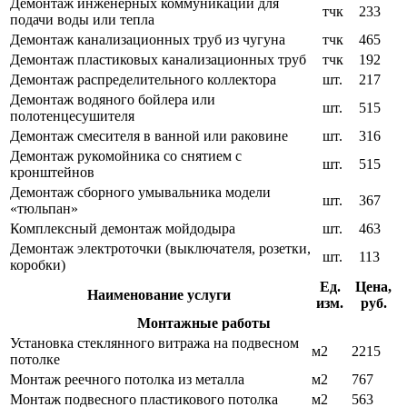
Демонтаж инженерных коммуникаций для
тчк
233
подачи воды или тепла
Демонтаж канализационных труб из чугуна
тчк
465
Демонтаж пластиковых канализационных труб
тчк
192
Демонтаж распределительного коллектора
шт.
217
Демонтаж водяного бойлера или
шт.
515
полотенцесушителя
Демонтаж смесителя в ванной или раковине
шт.
316
Демонтаж рукомойника со снятием с
шт.
515
кронштейнов
Демонтаж сборного умывальника модели
шт.
367
«тюльпан»
Комплексный демонтаж мойдодыра
шт.
463
Демонтаж электроточки (выключателя, розетки,
шт.
113
коробки)
Ед.
Цена,
Наименование услуги
изм.
руб.
Монтажные работы
Установка стеклянного витража на подвесном
м2
2215
потолке
Монтаж реечного потолка из металла
м2
767
Монтаж подвесного пластикового потолка
м2
563