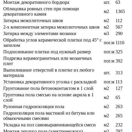
Монтаж декоративного бордюра
шт.
63
Облицовка ровных стен при помощи
м2
1365
декоративного камня
Затирка межплиточных швов
м2
112
2-х компонентная затирка межплиточных швов
м2
567
Затирка между элементами мозаики
м3
290
Обработка углов керамической плитки под 45° с
пог.м
1116
запилом
Подпиливание плитки под нужный размер
пог.м
325
Подрезка керамогранитных или мозаичных
пог.м
392
плит
Выпиливание отверстий в плитке из любого
шт.
313
материала
Установка декоративного уголка с раскладкой
пог.м
113
Грунтование пола бетоноконтактом в 1 слой
м2
127
Грунтовка пола смесью на основе акрила в 1
м2
65
слой
Рулонная гидроизоляция пола
м2
263
Гидроизоляция пола мастикой из битума или
м2
265
обмазочными смесями
Укладка на пол самовыравнивающейся смеси
м2
232
Монтаж теплого пола (электрического)
м2
797