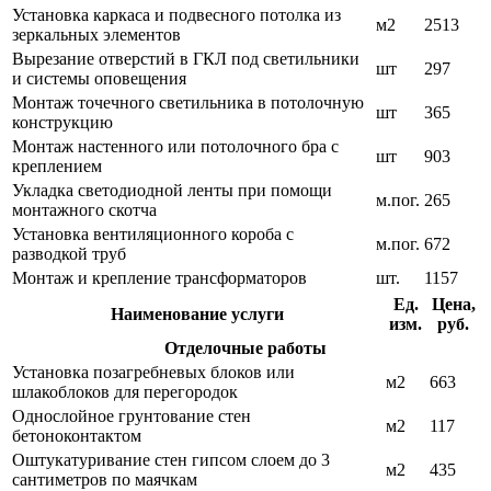
Установка каркаса и подвесного потолка из
м2
2513
зеркальных элементов
Вырезание отверстий в ГКЛ под светильники
шт
297
и системы оповещения
Монтаж точечного светильника в потолочную
шт
365
конструкцию
Монтаж настенного или потолочного бра с
шт
903
креплением
Укладка светодиодной ленты при помощи
м.пог.
265
монтажного скотча
Установка вентиляционного короба с
м.пог.
672
разводкой труб
Монтаж и крепление трансформаторов
шт.
1157
Ед.
Цена,
Наименование услуги
изм.
руб.
Отделочные работы
Установка позагребневых блоков или
м2
663
шлакоблоков для перегородок
Однослойное грунтование стен
м2
117
бетоноконтактом
Оштукатуривание стен гипсом слоем до 3
м2
435
сантиметров по маячкам