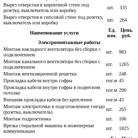
Вырез отверстия в кирпичной стене под
шт.
335
розетку, выключатель или коробку
Вырез отверстия в гипсовой стене под розетку,
шт.
264
выключатель или коробку
Ед.
Цена,
Наименование услуги
изм.
руб.
Электромонтажные работы
Монтаж накладного вентилятора без сборки с
шт.
983
подключением
Монтаж канального вентилятора без сборки с
шт.
1265
подключением
Монтаж вентиляционной решетки
шт.
248
Прокладка кабеля внутри гофры
пог.м
45
Прокладка кабеля внутри гофры в подвесном
пог.м
290
потолке
Внешняя прокладка кабеля без крепления
пог.м
43
Монтаж электроточки в подготовленное гнездо
шт.
265
(розетка, выключатель)
Монтаж подрозетника
шт.
106
Врезка стиральной машины в инженерные
шт.
1825
коммуникации