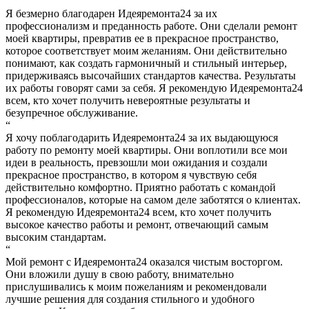
“
Я безмерно благодарен Идеяремонта24 за их
профессионализм и преданность работе. Они сделали ремонт
моей квартиры, превратив ее в прекрасное пространство,
которое соответствует моим желаниям. Они действительно
понимают, как создать гармоничный и стильный интерьер,
придерживаясь высочайших стандартов качества. Результаты
их работы говорят сами за себя. Я рекомендую Идеяремонта24
всем, кто хочет получить невероятные результаты и
безупречное обслуживание.
“
Я хочу поблагодарить Идеяремонта24 за их выдающуюся
работу по ремонту моей квартиры. Они воплотили все мои
идеи в реальность, превзошли мои ожидания и создали
прекрасное пространство, в котором я чувствую себя
действительно комфортно. Приятно работать с командой
профессионалов, которые на самом деле заботятся о клиентах.
Я рекомендую Идеяремонта24 всем, кто хочет получить
высокое качество работы и ремонт, отвечающий самым
высоким стандартам.
“
Мой ремонт с Идеяремонта24 оказался чистым восторгом.
Они вложили душу в свою работу, внимательно
прислушивались к моим пожеланиям и рекомендовали
лучшие решения для создания стильного и удобного