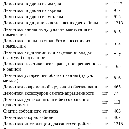
Демонтаж поддона из чугуна
шт.
1113
Демонтаж поддона из акрила
шт.
917
Демонтаж поддона из металла
шт.
915
Демонтаж подиумного возвышения для кабины
шт.
1213
Демонтаж ванны из чугуна без вынесения из
шт.
815
помещения
Демонтаж ванны из стали без вынесения из
шт.
512
помещения
Демонтаж кирпичной или кафельной кладки
шт.
717
(фартука) над ванной
Демонтаж пластикового экрана, прикрепленного
шт.
165
к ванной
Демонтаж устаревшей обвязки ванны (чугун,
шт.
816
металл)
Демонтаж современной круговой обвязки ванны
шт.
465
Демонтаж аксессуаров сантехнаправленности
шт.
77
Демонтаж душевой штанги без сохранения
шт.
113
целостности
Снятие собранного унитаза
шт.
463
Демонтаж сборного биде
шт.
467
Демонтаж инсталляции для сантехустройств
шт.
1215