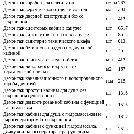
Демонтаж коробов для вентиляции
пог.м
267
Демонтаж керамической отделки со стен
м2
203
Демонтаж дверной конструкции без ее
шт.
413
сохранения
Демонтаж ацеитовых кабин в санузле
шт.
6517
Демонтаж гипсолитовых кабин в санузле
шт.
8515
Демонтаж санитарно-технического шкафа
шт.
813
Демонтаж бетонного поддона под душевой
шт.
4615
кабиной
Демонтаж плинтуса из железо-бетона
м.п
412
Демонтаж напольного покрытия из
м2
167
керамической плитки
Демонтаж канализационного и водопроводного
п.м
215
короба для труб
Демонтаж простой кабины для душа без
шт.
1316
сохранения целостности
Демонтаж демонтированной кабины с функцией
шт.
1515
гидромассажа
Демонтаж кабины для душа с гидромассажем и
шт.
1617
парогенератором без сохранения
Демонтаж кабины с функцией гидромассажа,
шт.
2513
джакузи и парогенератора с разрушением