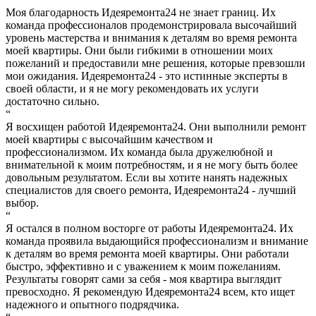
Моя благодарность Идеяремонта24 не знает границ. Их
команда профессионалов продемонстрировала высочайший
уровень мастерства и внимания к деталям во время ремонта
моей квартиры. Они были гибкими в отношении моих
пожеланий и предоставили мне решения, которые превзошли
мои ожидания. Идеяремонта24 - это истинные эксперты в
своей области, и я не могу рекомендовать их услуги
достаточно сильно.
“
Я восхищен работой Идеяремонта24. Они выполнили ремонт
моей квартиры с высочайшим качеством и
профессионализмом. Их команда была дружелюбной и
внимательной к моим потребностям, и я не могу быть более
довольным результатом. Если вы хотите нанять надежных
специалистов для своего ремонта, Идеяремонта24 - лучший
выбор.
“
Я остался в полном восторге от работы Идеяремонта24. Их
команда проявила выдающийся профессионализм и внимание
к деталям во время ремонта моей квартиры. Они работали
быстро, эффективно и с уважением к моим пожеланиям.
Результаты говорят сами за себя - моя квартира выглядит
превосходно. Я рекомендую Идеяремонта24 всем, кто ищет
надежного и опытного подрядчика.