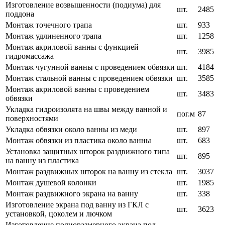
Изготовление возвышенности (подиума) для
шт.
2485
поддона
Монтаж точечного трапа
шт.
933
Монтаж удлиненного трапа
шт.
1258
Монтаж акриловой ванны с функцией
шт.
3985
гидромассажа
Монтаж чугунной ванны с проведением обвязки
шт.
4184
Монтаж стальной ванны с проведением обвязки
шт.
3585
Монтаж акриловой ванны с проведением
шт.
3483
обвязки
Укладка гидроизолята на швы между ванной и
пог.м
87
поверхностями
Укладка обвязки около ванны из меди
шт.
897
Монтаж обвязки из пластика около ванны
шт.
683
Установка защитных шторок раздвижного типа
шт.
895
на ванну из пластика
Монтаж раздвижных шторок на ванну из стекла
шт.
3037
Монтаж душевой колонки
шт.
1985
Монтаж раздвижного экрана на ванну
шт.
338
Изготовление экрана под ванну из ГКЛ с
шт.
3623
установкой, цоколем и лючком
Изготовление полноразмерного экрана под