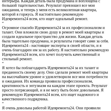
интерьера. Каждая деталь была продумана и воплощена с
большой тщательностью. Результат превзошел все мои
ожидания, и теперь у меня есть великолепная квартира,
которой я горжусь. Я настоятельно рекомендую
Идеяремонта24 всем, кто ищет идеальный ремонт.
“
Огромное спасибо Идеяремонта24 за их профессионализм и
талант. Они вложили свою душу в ремонт моей квартиры и
создали идеальное пространство для жизни. Каждая деталь
была тщательно продумана, и результаты говорят сами за себя.
Идеяремонта24 - настоящие эксперты в своей области, и я
очень благодарен им за их работу. Я настоятельно рекомендую
Идеяремонта24 всем, кто хочет получить качественный и
стильный ремонт.
“
Я хотел бы поблагодарить Идеяремонта24 за их талант и
преданность своему делу. Они сделали ремонт моей квартиры
на высочайшем уровне и удовлетворили все мои потребности
и ожидания. Их команда проявила профессионализм,
креативность и энтузиазм на каждом этапе проекта. Результат
просто потрясающий, и я не могу быть более довольным. Я
рекомендую Идеяремонта24 всем, кто ищет надежного и
качественного подрядчика.
“
Я очень довольна работой Идеяремонта24. Они проявили