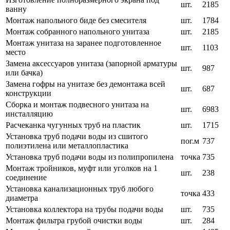
шт.
2185
ванну
Монтаж напольного биде без смесителя
шт.
1784
Монтаж собранного напольного унитаза
шт.
2185
Монтаж унитаза на заранее подготовленное
шт.
1103
место
Замена аксессуаров унитаза (запорной арматуры
шт.
987
или бачка)
Замена гофры на унитазе без демонтажа всей
шт.
687
конструкции
Сборка и монтаж подвесного унитаза на
шт.
6983
инсталляцию
Расчеканка чугунных труб на пластик
шт.
1715
Установка труб подачи воды из сшитого
пог.м
737
полиэтилена или металлопластика
Установка труб подачи воды из полипропилена
точка
735
Монтаж тройников, муфт или уголков на 1
шт.
238
соединение
Установка канализационных труб любого
точка
433
диаметра
Установка коллектора на трубы подачи воды
шт.
735
Монтаж фильтра грубой очистки воды
шт.
284