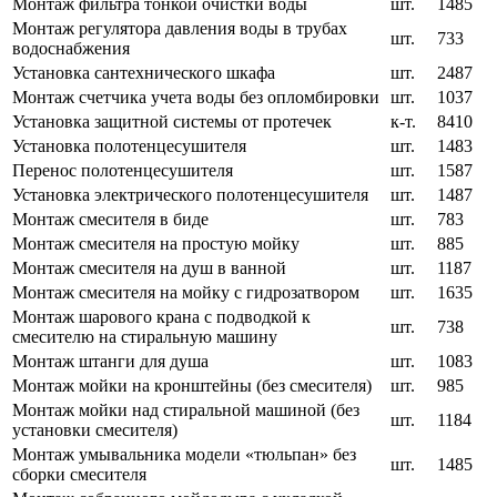
Монтаж фильтра тонкой очистки воды
шт.
1485
Монтаж регулятора давления воды в трубах
шт.
733
водоснабжения
Установка сантехнического шкафа
шт.
2487
Монтаж счетчика учета воды без опломбировки
шт.
1037
Установка защитной системы от протечек
к-т.
8410
Установка полотенцесушителя
шт.
1483
Перенос полотенцесушителя
шт.
1587
Установка электрического полотенцесушителя
шт.
1487
Монтаж смесителя в биде
шт.
783
Монтаж смесителя на простую мойку
шт.
885
Монтаж смесителя на душ в ванной
шт.
1187
Монтаж смесителя на мойку с гидрозатвором
шт.
1635
Монтаж шарового крана с подводкой к
шт.
738
смесителю на стиральную машину
Монтаж штанги для душа
шт.
1083
Монтаж мойки на кронштейны (без смесителя)
шт.
985
Монтаж мойки над стиральной машиной (без
шт.
1184
установки смесителя)
Монтаж умывальника модели «тюльпан» без
шт.
1485
сборки смесителя