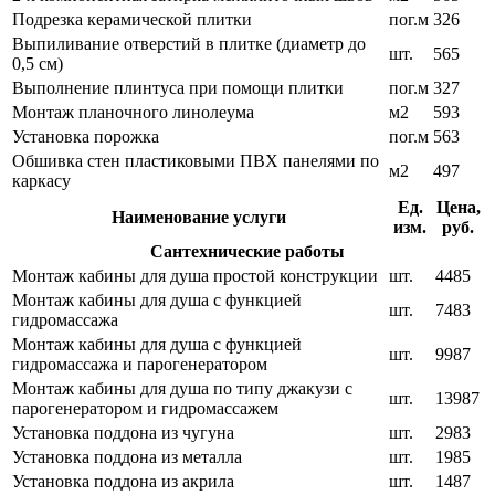
Подрезка керамической плитки
пог.м
326
Выпиливание отверстий в плитке (диаметр до
шт.
565
0,5 см)
Выполнение плинтуса при помощи плитки
пог.м
327
Монтаж планочного линолеума
м2
593
Установка порожка
пог.м
563
Обшивка стен пластиковыми ПВХ панелями по
м2
497
каркасу
Ед.
Цена,
Наименование услуги
изм.
руб.
Сантехнические работы
Монтаж кабины для душа простой конструкции
шт.
4485
Монтаж кабины для душа с функцией
шт.
7483
гидромассажа
Монтаж кабины для душа с функцией
шт.
9987
гидромассажа и парогенератором
Монтаж кабины для душа по типу джакузи с
шт.
13987
парогенератором и гидромассажем
Установка поддона из чугуна
шт.
2983
Установка поддона из металла
шт.
1985
Установка поддона из акрила
шт.
1487