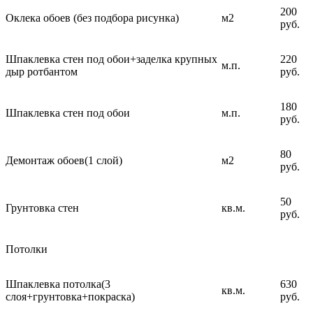
200
Оклека обоев (без подбора рисунка)
м2
руб.
Шпаклевка стен под обои+заделка крупных
220
м.п.
дыр ротбантом
руб.
180
Шпаклевка стен под обои
м.п.
руб.
80
Демонтаж обоев(1 слой)
м2
руб.
50
Грунтовка стен
кв.м.
руб.
Потолки
Шпаклевка потолка(3
630
кв.м.
слоя+грунтовка+покраска)
руб.