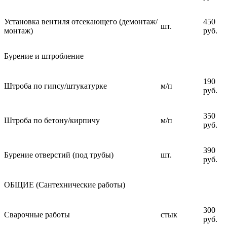
Установка вентиля отсекающего (демонтаж/
450
шт.
монтаж)
руб.
Бурение и штробление
190
Штроба по гипсу/штукатурке
м/п
руб.
350
Штроба по бетону/кирпичу
м/п
руб.
390
Бурение отверстий (под трубы)
шт.
руб.
ОБЩИЕ (Сантехнические работы)
300
Сварочные работы
стык
руб.