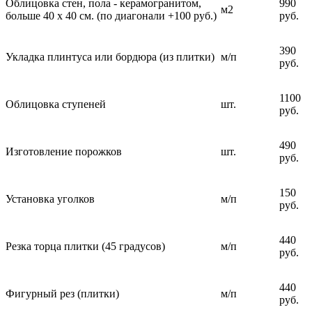
Облицовка стен, пола - керамогранитом,
990
м2
больше 40 х 40 см. (по диагонали +100 руб.)
руб.
390
Укладка плинтуса или бордюра (из плитки)
м/п
руб.
1100
Облицовка ступеней
шт.
руб.
490
Изготовление порожков
шт.
руб.
150
Установка уголков
м/п
руб.
440
Резка торца плитки (45 градусов)
м/п
руб.
440
Фигурный рез (плитки)
м/п
руб.