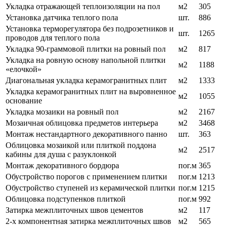
Укладка отражающей теплоизоляции на пол
м2
305
Установка датчика теплого пола
шт.
886
Установка терморегулятора без подрозетников и
шт.
1265
проводов для теплого пола
Укладка 90-граммовой плитки на ровный пол
м2
817
Укладка на ровную основу напольной плитки
м2
1188
«елочкой»
Диагональная укладка керамогранитных плит
м2
1333
Укладка керамогранитных плит на выровненное
м2
1055
основание
Укладка мозаики на ровный пол
м2
2167
Мозаичная облицовка предметов интерьера
м2
3468
Монтаж нестандартного декоративного панно
шт.
363
Облицовка мозаикой или плиткой поддона
м2
2517
кабины для душа с разуклонкой
Монтаж декоративного бордюра
пог.м
365
Обустройство порогов с применением плитки
пог.м
1213
Обустройство ступеней из керамической плитки
пог.м
1215
Облицовка подступенков плиткой
пог.м
992
Затирка межплиточных швов цементов
м2
117
2-х компонентная затирка межплиточных швов
м2
565