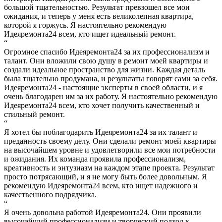
большой тщательностью. Результат превзошел все мои
ожидания, и теперь у меня есть великолепная квартира,
которой я горжусь. Я настоятельно рекомендую
Идеяремонта24 всем, кто ищет идеальный ремонт.
“
Огромное спасибо Идеяремонта24 за их профессионализм и
талант. Они вложили свою душу в ремонт моей квартиры и
создали идеальное пространство для жизни. Каждая деталь
была тщательно продумана, и результаты говорят сами за себя.
Идеяремонта24 - настоящие эксперты в своей области, и я
очень благодарен им за их работу. Я настоятельно рекомендую
Идеяремонта24 всем, кто хочет получить качественный и
стильный ремонт.
“
Я хотел бы поблагодарить Идеяремонта24 за их талант и
преданность своему делу. Они сделали ремонт моей квартиры
на высочайшем уровне и удовлетворили все мои потребности
и ожидания. Их команда проявила профессионализм,
креативность и энтузиазм на каждом этапе проекта. Результат
просто потрясающий, и я не могу быть более довольным. Я
рекомендую Идеяремонта24 всем, кто ищет надежного и
качественного подрядчика.
“
Я очень довольна работой Идеяремонта24. Они проявили
высочайший профессионализм и творческий подход к