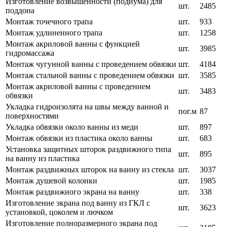
Изготовление возвышенности (подиума) для
шт.
2485
поддона
Монтаж точечного трапа
шт.
933
Монтаж удлиненного трапа
шт.
1258
Монтаж акриловой ванны с функцией
шт.
3985
гидромассажа
Монтаж чугунной ванны с проведением обвязки
шт.
4184
Монтаж стальной ванны с проведением обвязки
шт.
3585
Монтаж акриловой ванны с проведением
шт.
3483
обвязки
Укладка гидроизолята на швы между ванной и
пог.м
87
поверхностями
Укладка обвязки около ванны из меди
шт.
897
Монтаж обвязки из пластика около ванны
шт.
683
Установка защитных шторок раздвижного типа
шт.
895
на ванну из пластика
Монтаж раздвижных шторок на ванну из стекла
шт.
3037
Монтаж душевой колонки
шт.
1985
Монтаж раздвижного экрана на ванну
шт.
338
Изготовление экрана под ванну из ГКЛ с
шт.
3623
установкой, цоколем и лючком
Изготовление полноразмерного экрана под