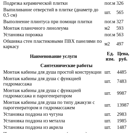
Подрезка керамической плитки
пог.м
326
Выпиливание отверстий в плитке (диаметр до
шт.
565
0,5 см)
Выполнение плинтуса при помощи плитки
пог.м
327
Монтаж планочного линолеума
м2
593
Установка порожка
пог.м
563
Обшивка стен пластиковыми ПВХ панелями по
м2
497
каркасу
Ед.
Цена,
Наименование услуги
изм.
руб.
Сантехнические работы
Монтаж кабины для душа простой конструкции
шт.
4485
Монтаж кабины для душа с функцией
шт.
7483
гидромассажа
Монтаж кабины для душа с функцией
шт.
9987
гидромассажа и парогенератором
Монтаж кабины для душа по типу джакузи с
шт.
13987
парогенератором и гидромассажем
Установка поддона из чугуна
шт.
2983
Установка поддона из металла
шт.
1985
Установка поддона из акрила
шт.
1487