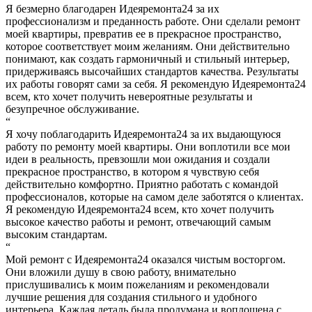
Я безмерно благодарен Идеяремонта24 за их
профессионализм и преданность работе. Они сделали ремонт
моей квартиры, превратив ее в прекрасное пространство,
которое соответствует моим желаниям. Они действительно
понимают, как создать гармоничный и стильный интерьер,
придерживаясь высочайших стандартов качества. Результаты
их работы говорят сами за себя. Я рекомендую Идеяремонта24
всем, кто хочет получить невероятные результаты и
безупречное обслуживание.
“
Я хочу поблагодарить Идеяремонта24 за их выдающуюся
работу по ремонту моей квартиры. Они воплотили все мои
идеи в реальность, превзошли мои ожидания и создали
прекрасное пространство, в котором я чувствую себя
действительно комфортно. Приятно работать с командой
профессионалов, которые на самом деле заботятся о клиентах.
Я рекомендую Идеяремонта24 всем, кто хочет получить
высокое качество работы и ремонт, отвечающий самым
высоким стандартам.
“
Мой ремонт с Идеяремонта24 оказался чистым восторгом.
Они вложили душу в свою работу, внимательно
прислушивались к моим пожеланиям и рекомендовали
лучшие решения для создания стильного и удобного
интерьера. Каждая деталь была продумана и воплощена с