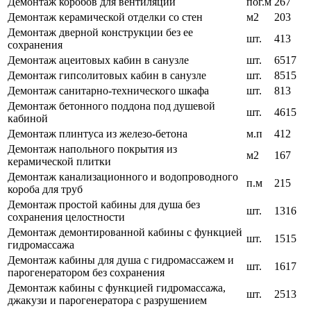
Демонтаж коробов для вентиляции
пог.м
267
Демонтаж керамической отделки со стен
м2
203
Демонтаж дверной конструкции без ее
шт.
413
сохранения
Демонтаж ацеитовых кабин в санузле
шт.
6517
Демонтаж гипсолитовых кабин в санузле
шт.
8515
Демонтаж санитарно-технического шкафа
шт.
813
Демонтаж бетонного поддона под душевой
шт.
4615
кабиной
Демонтаж плинтуса из железо-бетона
м.п
412
Демонтаж напольного покрытия из
м2
167
керамической плитки
Демонтаж канализационного и водопроводного
п.м
215
короба для труб
Демонтаж простой кабины для душа без
шт.
1316
сохранения целостности
Демонтаж демонтированной кабины с функцией
шт.
1515
гидромассажа
Демонтаж кабины для душа с гидромассажем и
шт.
1617
парогенератором без сохранения
Демонтаж кабины с функцией гидромассажа,
шт.
2513
джакузи и парогенератора с разрушением