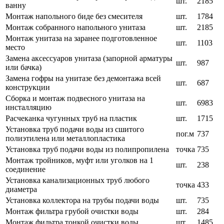
шт.
2185
ванну
Монтаж напольного биде без смесителя
шт.
1784
Монтаж собранного напольного унитаза
шт.
2185
Монтаж унитаза на заранее подготовленное
шт.
1103
место
Замена аксессуаров унитаза (запорной арматуры
шт.
987
или бачка)
Замена гофры на унитазе без демонтажа всей
шт.
687
конструкции
Сборка и монтаж подвесного унитаза на
шт.
6983
инсталляцию
Расчеканка чугунных труб на пластик
шт.
1715
Установка труб подачи воды из сшитого
пог.м
737
полиэтилена или металлопластика
Установка труб подачи воды из полипропилена
точка
735
Монтаж тройников, муфт или уголков на 1
шт.
238
соединение
Установка канализационных труб любого
точка
433
диаметра
Установка коллектора на трубы подачи воды
шт.
735
Монтаж фильтра грубой очистки воды
шт.
284
Монтаж фильтра тонкой очистки воды
шт.
1485