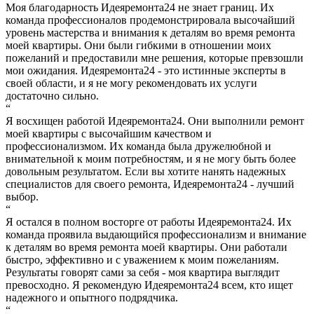
Моя благодарность Идеяремонта24 не знает границ. Их
команда профессионалов продемонстрировала высочайший
уровень мастерства и внимания к деталям во время ремонта
моей квартиры. Они были гибкими в отношении моих
пожеланий и предоставили мне решения, которые превзошли
мои ожидания. Идеяремонта24 - это истинные эксперты в
своей области, и я не могу рекомендовать их услуги
достаточно сильно.
“
Я восхищен работой Идеяремонта24. Они выполнили ремонт
моей квартиры с высочайшим качеством и
профессионализмом. Их команда была дружелюбной и
внимательной к моим потребностям, и я не могу быть более
довольным результатом. Если вы хотите нанять надежных
специалистов для своего ремонта, Идеяремонта24 - лучший
выбор.
“
Я остался в полном восторге от работы Идеяремонта24. Их
команда проявила выдающийся профессионализм и внимание
к деталям во время ремонта моей квартиры. Они работали
быстро, эффективно и с уважением к моим пожеланиям.
Результаты говорят сами за себя - моя квартира выглядит
превосходно. Я рекомендую Идеяремонта24 всем, кто ищет
надежного и опытного подрядчика.
“