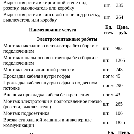
Вырез отверстия в кирпичной стене под
шт.
335
розетку, выключатель или коробку
Вырез отверстия в гипсовой стене под розетку,
шт.
264
выключатель или коробку
Ед.
Цена,
Наименование услуги
изм.
руб.
Электромонтажные работы
Монтаж накладного вентилятора без сборки с
шт.
983
подключением
Монтаж канального вентилятора без сборки с
шт.
1265
подключением
Монтаж вентиляционной решетки
шт.
248
Прокладка кабеля внутри гофры
пог.м
45
Прокладка кабеля внутри гофры в подвесном
пог.м
290
потолке
Внешняя прокладка кабеля без крепления
пог.м
43
Монтаж электроточки в подготовленное гнездо
шт.
265
(розетка, выключатель)
Монтаж подрозетника
шт.
106
Врезка стиральной машины в инженерные
шт.
1825
коммуникации
Ед.
Цена,