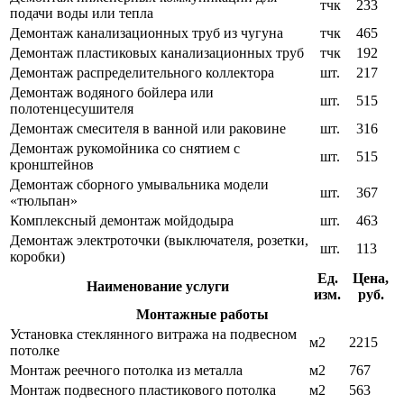
тчк
233
подачи воды или тепла
Демонтаж канализационных труб из чугуна
тчк
465
Демонтаж пластиковых канализационных труб
тчк
192
Демонтаж распределительного коллектора
шт.
217
Демонтаж водяного бойлера или
шт.
515
полотенцесушителя
Демонтаж смесителя в ванной или раковине
шт.
316
Демонтаж рукомойника со снятием с
шт.
515
кронштейнов
Демонтаж сборного умывальника модели
шт.
367
«тюльпан»
Комплексный демонтаж мойдодыра
шт.
463
Демонтаж электроточки (выключателя, розетки,
шт.
113
коробки)
Ед.
Цена,
Наименование услуги
изм.
руб.
Монтажные работы
Установка стеклянного витража на подвесном
м2
2215
потолке
Монтаж реечного потолка из металла
м2
767
Монтаж подвесного пластикового потолка
м2
563