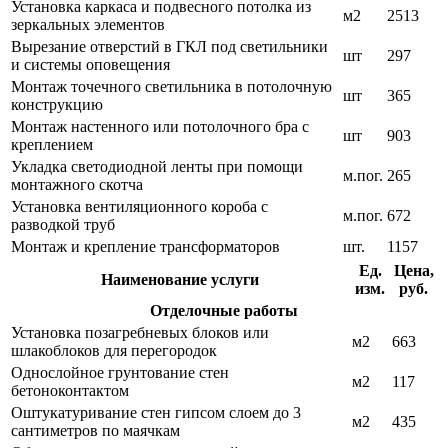
Установка каркаса и подвесного потолка из
м2
2513
зеркальных элементов
Вырезание отверстий в ГКЛ под светильники
шт
297
и системы оповещения
Монтаж точечного светильника в потолочную
шт
365
конструкцию
Монтаж настенного или потолочного бра с
шт
903
креплением
Укладка светодиодной ленты при помощи
м.пог.
265
монтажного скотча
Установка вентиляционного короба с
м.пог.
672
разводкой труб
Монтаж и крепление трансформаторов
шт.
1157
Ед.
Цена,
Наименование услуги
изм.
руб.
Отделочные работы
Установка позагребневых блоков или
м2
663
шлакоблоков для перегородок
Однослойное грунтование стен
м2
117
бетоноконтактом
Оштукатуривание стен гипсом слоем до 3
м2
435
сантиметров по маячкам