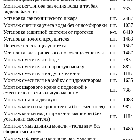
Монтаж регулятора давления воды в трубах
шт.
733
водоснабжения
Установка сантехнического шкафа
шт.
2487
Монтаж счетчика учета воды без опломбировки
шт.
1037
Установка защитной системы от протечек
к-т.
8410
Установка полотенцесушителя
шт.
1483
Перенос полотенцесушителя
шт.
1587
Установка электрического полотенцесушителя
шт.
1487
Монтаж смесителя в биде
шт.
783
Монтаж смесителя на простую мойку
шт.
885
Монтаж смесителя на душ в ванной
шт.
1187
Монтаж смесителя на мойку с гидрозатвором
шт.
1635
Монтаж шарового крана с подводкой к
шт.
738
смесителю на стиральную машину
Монтаж штанги для душа
шт.
1083
Монтаж мойки на кронштейны (без смесителя)
шт.
985
Монтаж мойки над стиральной машиной (без
шт.
1184
установки смесителя)
Монтаж умывальника модели «тюльпан» без
шт.
1485
сборки смесителя
Монтаж собранного мойдодыра с укладкой