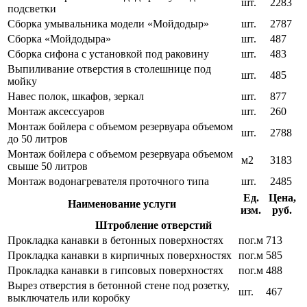
шт.
2283
подсветки
Сборка умывальника модели «Мойдодыр»
шт.
2787
Сборка «Мойдодыра»
шт.
487
Сборка сифона с установкой под раковину
шт.
483
Выпиливание отверстия в столешнице под
шт.
485
мойку
Навес полок, шкафов, зеркал
шт.
877
Монтаж аксессуаров
шт.
260
Монтаж бойлера с объемом резервуара объемом
шт.
2788
до 50 литров
Монтаж бойлера с объемом резервуара объемом
м2
3183
свыше 50 литров
Монтаж водонагревателя проточного типа
шт.
2485
Ед.
Цена,
Наименование услуги
изм.
руб.
Штробление отверстий
Прокладка канавки в бетонных поверхностях
пог.м
713
Прокладка канавки в кирпичных поверхностях
пог.м
585
Прокладка канавки в гипсовых поверхностях
пог.м
488
Вырез отверстия в бетонной стене под розетку,
шт.
467
выключатель или коробку