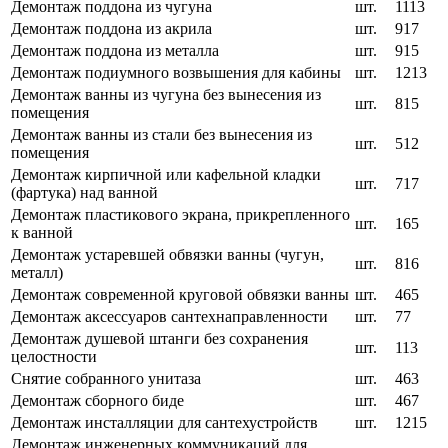
Демонтаж поддона из чугуна
шт.
1113
Демонтаж поддона из акрила
шт.
917
Демонтаж поддона из металла
шт.
915
Демонтаж подиумного возвышения для кабины
шт.
1213
Демонтаж ванны из чугуна без вынесения из
шт.
815
помещения
Демонтаж ванны из стали без вынесения из
шт.
512
помещения
Демонтаж кирпичной или кафельной кладки
шт.
717
(фартука) над ванной
Демонтаж пластикового экрана, прикрепленного
шт.
165
к ванной
Демонтаж устаревшей обвязки ванны (чугун,
шт.
816
металл)
Демонтаж современной круговой обвязки ванны
шт.
465
Демонтаж аксессуаров сантехнаправленности
шт.
77
Демонтаж душевой штанги без сохранения
шт.
113
целостности
Снятие собранного унитаза
шт.
463
Демонтаж сборного биде
шт.
467
Демонтаж инсталляции для сантехустройств
шт.
1215
Демонтаж инженерных коммуникаций для