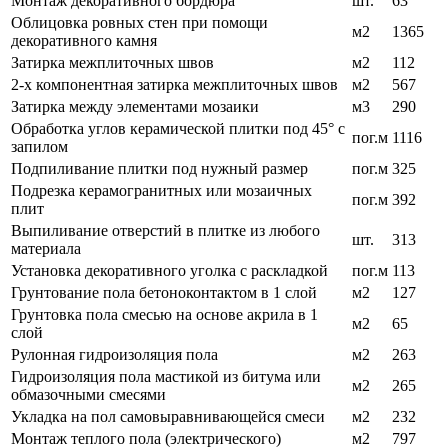
Монтаж декоративного бордюра
шт.
63
Облицовка ровных стен при помощи
м2
1365
декоративного камня
Затирка межплиточных швов
м2
112
2-х компонентная затирка межплиточных швов
м2
567
Затирка между элементами мозаики
м3
290
Обработка углов керамической плитки под 45° с
пог.м
1116
запилом
Подпиливание плитки под нужный размер
пог.м
325
Подрезка керамогранитных или мозаичных
пог.м
392
плит
Выпиливание отверстий в плитке из любого
шт.
313
материала
Установка декоративного уголка с раскладкой
пог.м
113
Грунтование пола бетоноконтактом в 1 слой
м2
127
Грунтовка пола смесью на основе акрила в 1
м2
65
слой
Рулонная гидроизоляция пола
м2
263
Гидроизоляция пола мастикой из битума или
м2
265
обмазочными смесями
Укладка на пол самовыравнивающейся смеси
м2
232
Монтаж теплого пола (электрического)
м2
797