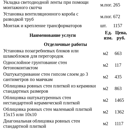
Укладка светодиодной ленты при помощи
м.пог.
265
монтажного скотча
Установка вентиляционного короба с
м.пог.
672
разводкой труб
Монтаж и крепление трансформаторов
шт.
1157
Ед.
Цена,
Наименование услуги
изм.
руб.
Отделочные работы
Установка позагребневых блоков или
м2
663
шлакоблоков для перегородок
Однослойное грунтование стен
м2
117
бетоноконтактом
Оштукатуривание стен гипсом слоем до 3
м2
435
сантиметров по маячкам
Облицовка ровных стен плиткой из керамики
м2
863
стандартных размеров
Облицовка оштукатуренных стен
м2
1465
нестандартной керамической плиткой
Облицовка ровных стен маленькой плиткой
м2
1362
15х15 или 10х10
Диагональная облицовка ровных стен
м2
1117
стандартной плиткой