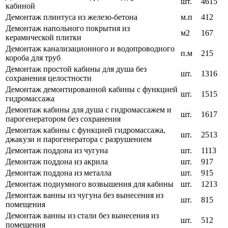
шт.
4615
кабиной
Демонтаж плинтуса из железо-бетона
м.п
412
Демонтаж напольного покрытия из
м2
167
керамической плитки
Демонтаж канализационного и водопроводного
п.м
215
короба для труб
Демонтаж простой кабины для душа без
шт.
1316
сохранения целостности
Демонтаж демонтированной кабины с функцией
шт.
1515
гидромассажа
Демонтаж кабины для душа с гидромассажем и
шт.
1617
парогенератором без сохранения
Демонтаж кабины с функцией гидромассажа,
шт.
2513
джакузи и парогенератора с разрушением
Демонтаж поддона из чугуна
шт.
1113
Демонтаж поддона из акрила
шт.
917
Демонтаж поддона из металла
шт.
915
Демонтаж подиумного возвышения для кабины
шт.
1213
Демонтаж ванны из чугуна без вынесения из
шт.
815
помещения
Демонтаж ванны из стали без вынесения из
шт.
512
помещения