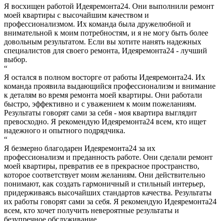
Я восхищен работой Идеяремонта24. Они выполнили ремонт
моей квартиры с высочайшим качеством и
профессионализмом. Их команда была дружелюбной и
внимательной к моим потребностям, и я не могу быть более
довольным результатом. Если вы хотите нанять надежных
специалистов для своего ремонта, Идеяремонта24 - лучший
выбор.
“
Я остался в полном восторге от работы Идеяремонта24. Их
команда проявила выдающийся профессионализм и внимание
к деталям во время ремонта моей квартиры. Они работали
быстро, эффективно и с уважением к моим пожеланиям.
Результаты говорят сами за себя - моя квартира выглядит
превосходно. Я рекомендую Идеяремонта24 всем, кто ищет
надежного и опытного подрядчика.
“
Я безмерно благодарен Идеяремонта24 за их
профессионализм и преданность работе. Они сделали ремонт
моей квартиры, превратив ее в прекрасное пространство,
которое соответствует моим желаниям. Они действительно
понимают, как создать гармоничный и стильный интерьер,
придерживаясь высочайших стандартов качества. Результаты
их работы говорят сами за себя. Я рекомендую Идеяремонта24
всем, кто хочет получить невероятные результаты и
безупречное обслуживание.