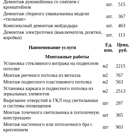
Демонтаж рукомойника со снятием с
шт.
515
кронштейнов
Демонтаж сборного умывальника модели
шт.
367
«тюльпан»
Комплексный демонтаж мойдодыра
шт.
463
Демонтаж электроточки (выключателя, розетки,
шт.
113
коробки)
Ед.
Цена,
Наименование услуги
изм.
руб.
Монтажные работы
Установка стеклянного витража на подвесном
м2
2215
потолке
Монтаж реечного потолка из металла
м2
767
Монтаж подвесного пластикового потолка
м2
563
Установка каркаса и подвесного потолка из
м2
2513
зеркальных элементов
Вырезание отверстий в ГКЛ под светильники
шт
297
и системы оповещения
Монтаж точечного светильника в потолочную
шт
365
конструкцию
Монтаж настенного или потолочного бра с
шт
903
креплением