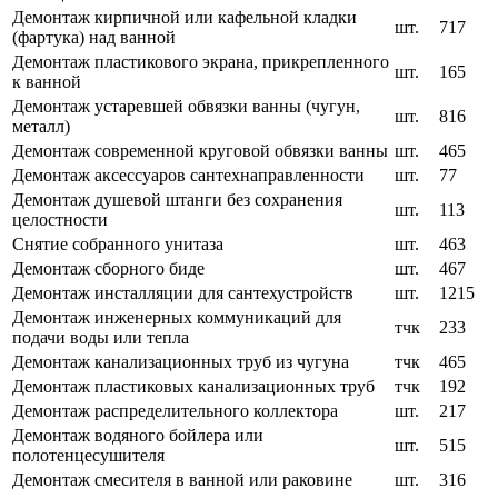
Демонтаж кирпичной или кафельной кладки
шт.
717
(фартука) над ванной
Демонтаж пластикового экрана, прикрепленного
шт.
165
к ванной
Демонтаж устаревшей обвязки ванны (чугун,
шт.
816
металл)
Демонтаж современной круговой обвязки ванны
шт.
465
Демонтаж аксессуаров сантехнаправленности
шт.
77
Демонтаж душевой штанги без сохранения
шт.
113
целостности
Снятие собранного унитаза
шт.
463
Демонтаж сборного биде
шт.
467
Демонтаж инсталляции для сантехустройств
шт.
1215
Демонтаж инженерных коммуникаций для
тчк
233
подачи воды или тепла
Демонтаж канализационных труб из чугуна
тчк
465
Демонтаж пластиковых канализационных труб
тчк
192
Демонтаж распределительного коллектора
шт.
217
Демонтаж водяного бойлера или
шт.
515
полотенцесушителя
Демонтаж смесителя в ванной или раковине
шт.
316