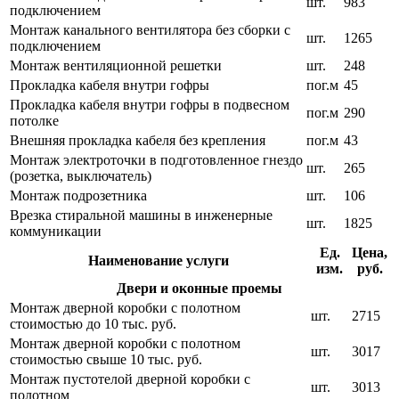
шт.
983
подключением
Монтаж канального вентилятора без сборки с
шт.
1265
подключением
Монтаж вентиляционной решетки
шт.
248
Прокладка кабеля внутри гофры
пог.м
45
Прокладка кабеля внутри гофры в подвесном
пог.м
290
потолке
Внешняя прокладка кабеля без крепления
пог.м
43
Монтаж электроточки в подготовленное гнездо
шт.
265
(розетка, выключатель)
Монтаж подрозетника
шт.
106
Врезка стиральной машины в инженерные
шт.
1825
коммуникации
Ед.
Цена,
Наименование услуги
изм.
руб.
Двери и оконные проемы
Монтаж дверной коробки с полотном
шт.
2715
стоимостью до 10 тыс. руб.
Монтаж дверной коробки с полотном
шт.
3017
стоимостью свыше 10 тыс. руб.
Монтаж пустотелой дверной коробки с
шт.
3013
полотном