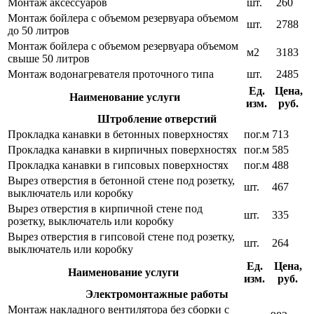
Монтаж аксессуаров
шт.
260
Монтаж бойлера с объемом резервуара объемом
шт.
2788
до 50 литров
Монтаж бойлера с объемом резервуара объемом
м2
3183
свыше 50 литров
Монтаж водонагревателя проточного типа
шт.
2485
Ед.
Цена,
Наименование услуги
изм.
руб.
Штробление отверстий
Прокладка канавки в бетонных поверхностях
пог.м
713
Прокладка канавки в кирпичных поверхностях
пог.м
585
Прокладка канавки в гипсовых поверхностях
пог.м
488
Вырез отверстия в бетонной стене под розетку,
шт.
467
выключатель или коробку
Вырез отверстия в кирпичной стене под
шт.
335
розетку, выключатель или коробку
Вырез отверстия в гипсовой стене под розетку,
шт.
264
выключатель или коробку
Ед.
Цена,
Наименование услуги
изм.
руб.
Электромонтажные работы
Монтаж накладного вентилятора без сборки с