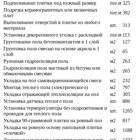
Подпиливание плитки под нужный размер
пог.м
325
Подрезка керамогранитных или мозаичных
пог.м
392
плит
Выпиливание отверстий в плитке из любого
шт.
313
материала
Установка декоративного уголка с раскладкой
пог.м
113
Грунтование пола бетоноконтактом в 1 слой
м2
127
Грунтовка пола смесью на основе акрила в 1
м2
65
слой
Рулонная гидроизоляция пола
м2
263
Гидроизоляция пола мастикой из битума или
м2
265
обмазочными смесями
Укладка на пол самовыравнивающейся смеси
м2
232
Монтаж теплого пола (электрического)
м2
797
Укладка отражающей теплоизоляции на пол
м2
305
Установка датчика теплого пола
шт.
886
Установка терморегулятора без подрозетников и
шт.
1265
проводов для теплого пола
Укладка 90-граммовой плитки на ровный пол
м2
817
Укладка на ровную основу напольной плитки
м2
1188
«елочкой»
Диагональная укладка керамогранитных плит
м2
1333