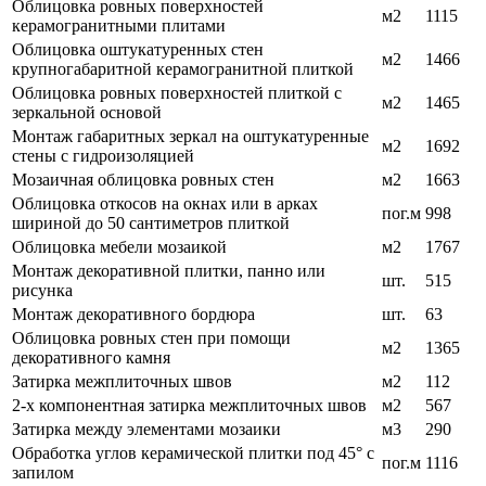
Облицовка ровных поверхностей
м2
1115
керамогранитными плитами
Облицовка оштукатуренных стен
м2
1466
крупногабаритной керамогранитной плиткой
Облицовка ровных поверхностей плиткой с
м2
1465
зеркальной основой
Монтаж габаритных зеркал на оштукатуренные
м2
1692
стены с гидроизоляцией
Мозаичная облицовка ровных стен
м2
1663
Облицовка откосов на окнах или в арках
пог.м
998
шириной до 50 сантиметров плиткой
Облицовка мебели мозаикой
м2
1767
Монтаж декоративной плитки, панно или
шт.
515
рисунка
Монтаж декоративного бордюра
шт.
63
Облицовка ровных стен при помощи
м2
1365
декоративного камня
Затирка межплиточных швов
м2
112
2-х компонентная затирка межплиточных швов
м2
567
Затирка между элементами мозаики
м3
290
Обработка углов керамической плитки под 45° с
пог.м
1116
запилом