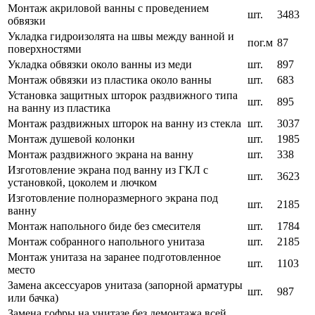
Монтаж акриловой ванны с проведением
шт.
3483
обвязки
Укладка гидроизолята на швы между ванной и
пог.м
87
поверхностями
Укладка обвязки около ванны из меди
шт.
897
Монтаж обвязки из пластика около ванны
шт.
683
Установка защитных шторок раздвижного типа
шт.
895
на ванну из пластика
Монтаж раздвижных шторок на ванну из стекла
шт.
3037
Монтаж душевой колонки
шт.
1985
Монтаж раздвижного экрана на ванну
шт.
338
Изготовление экрана под ванну из ГКЛ с
шт.
3623
установкой, цоколем и лючком
Изготовление полноразмерного экрана под
шт.
2185
ванну
Монтаж напольного биде без смесителя
шт.
1784
Монтаж собранного напольного унитаза
шт.
2185
Монтаж унитаза на заранее подготовленное
шт.
1103
место
Замена аксессуаров унитаза (запорной арматуры
шт.
987
или бачка)
Замена гофры на унитазе без демонтажа всей