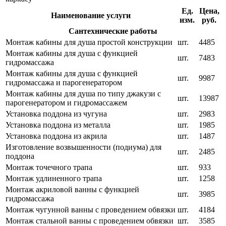
Ед.
Цена,
Наименование услуги
изм.
руб.
Сантехнические работы
Монтаж кабины для душа простой конструкции
шт.
4485
Монтаж кабины для душа с функцией
шт.
7483
гидромассажа
Монтаж кабины для душа с функцией
шт.
9987
гидромассажа и парогенератором
Монтаж кабины для душа по типу джакузи с
шт.
13987
парогенератором и гидромассажем
Установка поддона из чугуна
шт.
2983
Установка поддона из металла
шт.
1985
Установка поддона из акрила
шт.
1487
Изготовление возвышенности (подиума) для
шт.
2485
поддона
Монтаж точечного трапа
шт.
933
Монтаж удлиненного трапа
шт.
1258
Монтаж акриловой ванны с функцией
шт.
3985
гидромассажа
Монтаж чугунной ванны с проведением обвязки
шт.
4184
Монтаж стальной ванны с проведением обвязки
шт.
3585