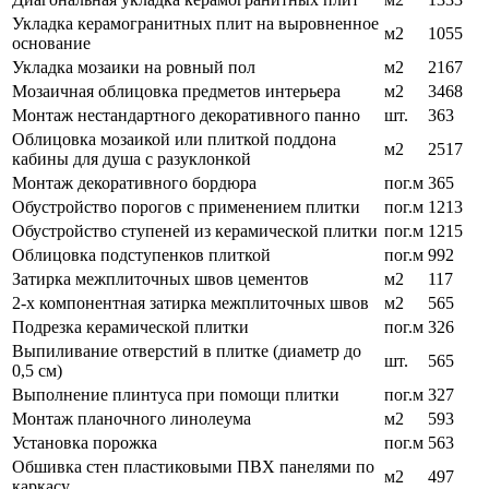
Укладка керамогранитных плит на выровненное
м2
1055
основание
Укладка мозаики на ровный пол
м2
2167
Мозаичная облицовка предметов интерьера
м2
3468
Монтаж нестандартного декоративного панно
шт.
363
Облицовка мозаикой или плиткой поддона
м2
2517
кабины для душа с разуклонкой
Монтаж декоративного бордюра
пог.м
365
Обустройство порогов с применением плитки
пог.м
1213
Обустройство ступеней из керамической плитки
пог.м
1215
Облицовка подступенков плиткой
пог.м
992
Затирка межплиточных швов цементов
м2
117
2-х компонентная затирка межплиточных швов
м2
565
Подрезка керамической плитки
пог.м
326
Выпиливание отверстий в плитке (диаметр до
шт.
565
0,5 см)
Выполнение плинтуса при помощи плитки
пог.м
327
Монтаж планочного линолеума
м2
593
Установка порожка
пог.м
563
Обшивка стен пластиковыми ПВХ панелями по
м2
497
каркасу