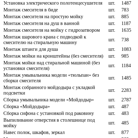
Установка электрического полотенцесушителя
шт.
1487
Монтаж смесителя в биде
шт.
783
Монтаж смесителя на простую мойку
шт.
885
Монтаж смесителя на душ в ванной
шт.
1187
Монтаж смесителя на мойку с гидрозатвором
шт.
1635
Монтаж шарового крана с подводкой к
шт.
738
смесителю на стиральную машину
Монтаж штанги для душа
шт.
1083
Монтаж мойки на кронштейны (без смесителя)
шт.
985
Монтаж мойки над стиральной машиной (без
шт.
1184
установки смесителя)
Монтаж умывальника модели «тюльпан» без
шт.
1485
сборки смесителя
Монтаж собранного мойдодыра с укладкой
шт.
2283
подсветки
Сборка умывальника модели «Мойдодыр»
шт.
2787
Сборка «Мойдодыра»
шт.
487
Сборка сифона с установкой под раковину
шт.
483
Выпиливание отверстия в столешнице под
шт.
485
мойку
Навес полок, шкафов, зеркал
шт.
877