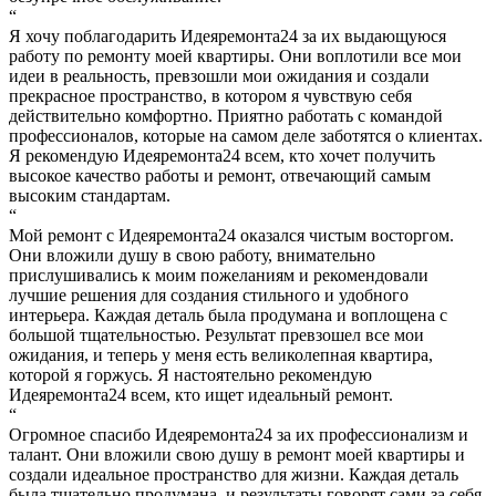
“
Я хочу поблагодарить Идеяремонта24 за их выдающуюся
работу по ремонту моей квартиры. Они воплотили все мои
идеи в реальность, превзошли мои ожидания и создали
прекрасное пространство, в котором я чувствую себя
действительно комфортно. Приятно работать с командой
профессионалов, которые на самом деле заботятся о клиентах.
Я рекомендую Идеяремонта24 всем, кто хочет получить
высокое качество работы и ремонт, отвечающий самым
высоким стандартам.
“
Мой ремонт с Идеяремонта24 оказался чистым восторгом.
Они вложили душу в свою работу, внимательно
прислушивались к моим пожеланиям и рекомендовали
лучшие решения для создания стильного и удобного
интерьера. Каждая деталь была продумана и воплощена с
большой тщательностью. Результат превзошел все мои
ожидания, и теперь у меня есть великолепная квартира,
которой я горжусь. Я настоятельно рекомендую
Идеяремонта24 всем, кто ищет идеальный ремонт.
“
Огромное спасибо Идеяремонта24 за их профессионализм и
талант. Они вложили свою душу в ремонт моей квартиры и
создали идеальное пространство для жизни. Каждая деталь
была тщательно продумана, и результаты говорят сами за себя.