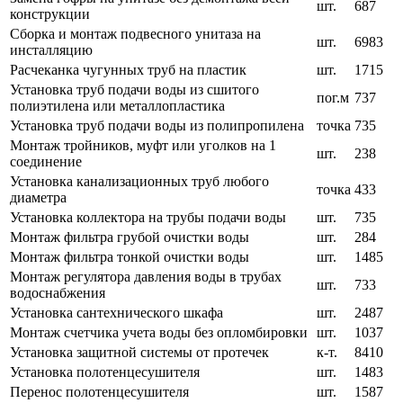
шт.
687
конструкции
Сборка и монтаж подвесного унитаза на
шт.
6983
инсталляцию
Расчеканка чугунных труб на пластик
шт.
1715
Установка труб подачи воды из сшитого
пог.м
737
полиэтилена или металлопластика
Установка труб подачи воды из полипропилена
точка
735
Монтаж тройников, муфт или уголков на 1
шт.
238
соединение
Установка канализационных труб любого
точка
433
диаметра
Установка коллектора на трубы подачи воды
шт.
735
Монтаж фильтра грубой очистки воды
шт.
284
Монтаж фильтра тонкой очистки воды
шт.
1485
Монтаж регулятора давления воды в трубах
шт.
733
водоснабжения
Установка сантехнического шкафа
шт.
2487
Монтаж счетчика учета воды без опломбировки
шт.
1037
Установка защитной системы от протечек
к-т.
8410
Установка полотенцесушителя
шт.
1483
Перенос полотенцесушителя
шт.
1587