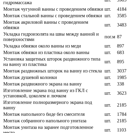
гидромассажа
Монтаж чугунной ванны с проведением обвязки
шт.
4184
Монтаж стальной ванны с проведением обвязки
шт.
3585
Монтаж акриловой ванны с проведением
шт.
3483
обвязки
Укладка гидроизолята на швы между ванной и
пог.м
87
поверхностями
Укладка обвязки около ванны из меди
шт.
897
Монтаж обвязки из пластика около ванны
шт.
683
Установка защитных шторок раздвижного типа
шт.
895
на ванну из пластика
Монтаж раздвижных шторок на ванну из стекла
шт.
3037
Монтаж душевой колонки
шт.
1985
Монтаж раздвижного экрана на ванну
шт.
338
Изготовление экрана под ванну из ГКЛ с
шт.
3623
установкой, цоколем и лючком
Изготовление полноразмерного экрана под
шт.
2185
ванну
Монтаж напольного биде без смесителя
шт.
1784
Монтаж собранного напольного унитаза
шт.
2185
Монтаж унитаза на заранее подготовленное
шт.
1103
место