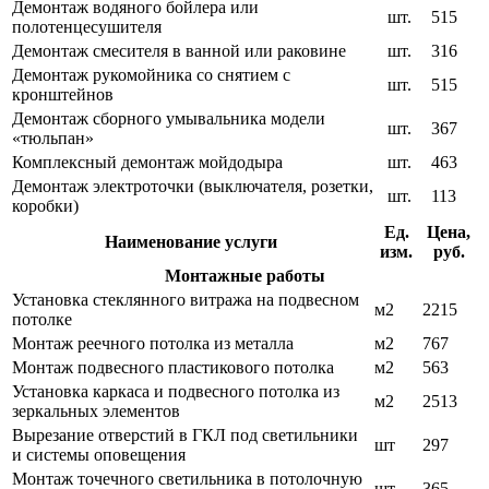
Демонтаж водяного бойлера или
шт.
515
полотенцесушителя
Демонтаж смесителя в ванной или раковине
шт.
316
Демонтаж рукомойника со снятием с
шт.
515
кронштейнов
Демонтаж сборного умывальника модели
шт.
367
«тюльпан»
Комплексный демонтаж мойдодыра
шт.
463
Демонтаж электроточки (выключателя, розетки,
шт.
113
коробки)
Ед.
Цена,
Наименование услуги
изм.
руб.
Монтажные работы
Установка стеклянного витража на подвесном
м2
2215
потолке
Монтаж реечного потолка из металла
м2
767
Монтаж подвесного пластикового потолка
м2
563
Установка каркаса и подвесного потолка из
м2
2513
зеркальных элементов
Вырезание отверстий в ГКЛ под светильники
шт
297
и системы оповещения
Монтаж точечного светильника в потолочную
шт
365