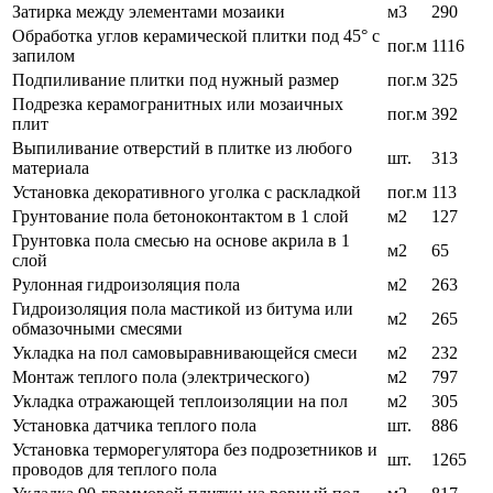
Затирка между элементами мозаики
м3
290
Обработка углов керамической плитки под 45° с
пог.м
1116
запилом
Подпиливание плитки под нужный размер
пог.м
325
Подрезка керамогранитных или мозаичных
пог.м
392
плит
Выпиливание отверстий в плитке из любого
шт.
313
материала
Установка декоративного уголка с раскладкой
пог.м
113
Грунтование пола бетоноконтактом в 1 слой
м2
127
Грунтовка пола смесью на основе акрила в 1
м2
65
слой
Рулонная гидроизоляция пола
м2
263
Гидроизоляция пола мастикой из битума или
м2
265
обмазочными смесями
Укладка на пол самовыравнивающейся смеси
м2
232
Монтаж теплого пола (электрического)
м2
797
Укладка отражающей теплоизоляции на пол
м2
305
Установка датчика теплого пола
шт.
886
Установка терморегулятора без подрозетников и
шт.
1265
проводов для теплого пола