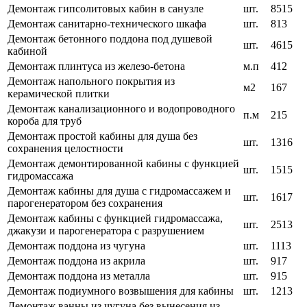
Демонтаж гипсолитовых кабин в санузле
шт.
8515
Демонтаж санитарно-технического шкафа
шт.
813
Демонтаж бетонного поддона под душевой
шт.
4615
кабиной
Демонтаж плинтуса из железо-бетона
м.п
412
Демонтаж напольного покрытия из
м2
167
керамической плитки
Демонтаж канализационного и водопроводного
п.м
215
короба для труб
Демонтаж простой кабины для душа без
шт.
1316
сохранения целостности
Демонтаж демонтированной кабины с функцией
шт.
1515
гидромассажа
Демонтаж кабины для душа с гидромассажем и
шт.
1617
парогенератором без сохранения
Демонтаж кабины с функцией гидромассажа,
шт.
2513
джакузи и парогенератора с разрушением
Демонтаж поддона из чугуна
шт.
1113
Демонтаж поддона из акрила
шт.
917
Демонтаж поддона из металла
шт.
915
Демонтаж подиумного возвышения для кабины
шт.
1213
Демонтаж ванны из чугуна без вынесения из