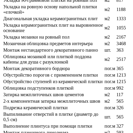
Укладка 90-граммовой плитки на ровный пол
м2
817
Укладка на ровную основу напольной плитки
м2
1188
«елочкой»
Диагональная укладка керамогранитных плит
м2
1333
Укладка керамогранитных плит на выровненное
м2
1055
основание
Укладка мозаики на ровный пол
м2
2167
Мозаичная облицовка предметов интерьера
м2
3468
Монтаж нестандартного декоративного панно
шт.
363
Облицовка мозаикой или плиткой поддона
м2
2517
кабины для душа с разуклонкой
Монтаж декоративного бордюра
пог.м
365
Обустройство порогов с применением плитки
пог.м
1213
Обустройство ступеней из керамической плитки
пог.м
1215
Облицовка подступенков плиткой
пог.м
992
Затирка межплиточных швов цементов
м2
117
2-х компонентная затирка межплиточных швов
м2
565
Подрезка керамической плитки
пог.м
326
Выпиливание отверстий в плитке (диаметр до
шт.
565
0,5 см)
Выполнение плинтуса при помощи плитки
пог.м
327
Монтаж планочного линолеума
м2
593