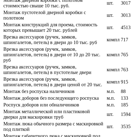
Монтаж дверной коробки с полотном
шт.
3017
стоимостью свыше 10 тыс. руб.
Монтаж пустотелой дверной коробки с
шт.
3013
полотном
Монтаж конструкций для проема, стоимость
шт.
4513
которых превышает 20 тыс. рублей
Врезка аксессуаров (ручек, замков,
компл
717
шпингалетов, петель) в двери до 10 тыс. руб
Врезка аксессуаров (ручек, замков,
шпингалетов, петель) в двери от 10 до 20 тыс.
компл
765
руб
Врезка аксессуаров (ручек, замков,
компл
763
шпингалетов, петель) в пустотелые двери
Врезка аксессуаров (ручек, замков,
компл
915
шпингалетов, петель) в двери ценой от 20 тыс.
Монтаж без роспуска наличников
м.п.
88
Монтаж доборов без последующего роспуска
м.п.
133
Роспуск доборов или обналичников
м.п.
185
Монтаж металлической или пластиковой
шт.
1594
дверки для маскировки труб
Монтаж люка обычного размера с маскировкой
шт.
3535
под плиткой
Монтаж габаритного люка с маскировкой под