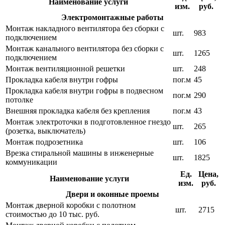
Наименование услуги
изм.
руб.
Электромонтажные работы
Монтаж накладного вентилятора без сборки с
шт.
983
подключением
Монтаж канального вентилятора без сборки с
шт.
1265
подключением
Монтаж вентиляционной решетки
шт.
248
Прокладка кабеля внутри гофры
пог.м
45
Прокладка кабеля внутри гофры в подвесном
пог.м
290
потолке
Внешняя прокладка кабеля без крепления
пог.м
43
Монтаж электроточки в подготовленное гнездо
шт.
265
(розетка, выключатель)
Монтаж подрозетника
шт.
106
Врезка стиральной машины в инженерные
шт.
1825
коммуникации
Ед.
Цена,
Наименование услуги
изм.
руб.
Двери и оконные проемы
Монтаж дверной коробки с полотном
шт.
2715
стоимостью до 10 тыс. руб.