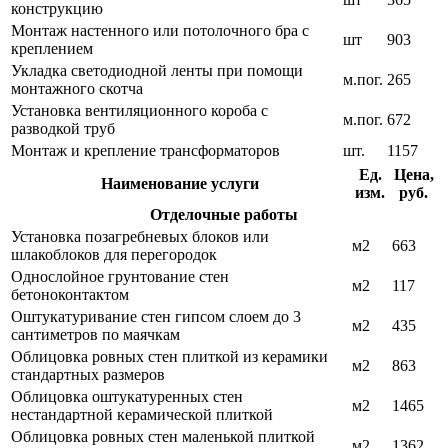
конструкцию
Монтаж настенного или потолочного бра с
шт
903
креплением
Укладка светодиодной ленты при помощи
м.пог.
265
монтажного скотча
Установка вентиляционного короба с
м.пог.
672
разводкой труб
Монтаж и крепление трансформаторов
шт.
1157
Ед.
Цена,
Наименование услуги
изм.
руб.
Отделочные работы
Установка позагребневых блоков или
м2
663
шлакоблоков для перегородок
Однослойное грунтование стен
м2
117
бетоноконтактом
Оштукатуривание стен гипсом слоем до 3
м2
435
сантиметров по маячкам
Облицовка ровных стен плиткой из керамики
м2
863
стандартных размеров
Облицовка оштукатуренных стен
м2
1465
нестандартной керамической плиткой
Облицовка ровных стен маленькой плиткой
м2
1362