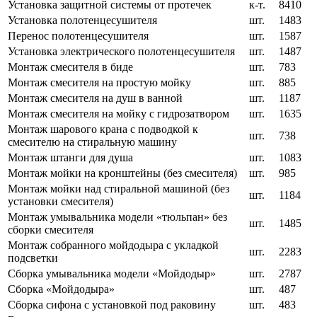
Установка защитной системы от протечек
к-т.
8410
Установка полотенцесушителя
шт.
1483
Перенос полотенцесушителя
шт.
1587
Установка электрического полотенцесушителя
шт.
1487
Монтаж смесителя в биде
шт.
783
Монтаж смесителя на простую мойку
шт.
885
Монтаж смесителя на душ в ванной
шт.
1187
Монтаж смесителя на мойку с гидрозатвором
шт.
1635
Монтаж шарового крана с подводкой к
шт.
738
смесителю на стиральную машину
Монтаж штанги для душа
шт.
1083
Монтаж мойки на кронштейны (без смесителя)
шт.
985
Монтаж мойки над стиральной машиной (без
шт.
1184
установки смесителя)
Монтаж умывальника модели «тюльпан» без
шт.
1485
сборки смесителя
Монтаж собранного мойдодыра с укладкой
шт.
2283
подсветки
Сборка умывальника модели «Мойдодыр»
шт.
2787
Сборка «Мойдодыра»
шт.
487
Сборка сифона с установкой под раковину
шт.
483