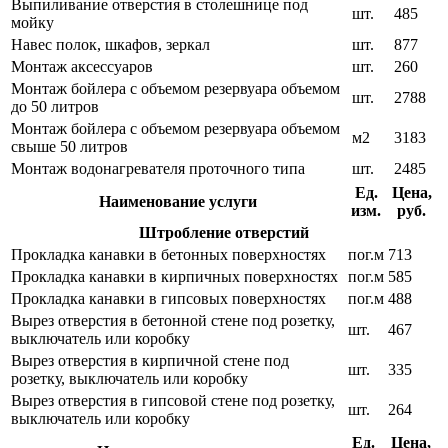
Выпиливание отверстия в столешнице под
шт.
485
мойку
Навес полок, шкафов, зеркал
шт.
877
Монтаж аксессуаров
шт.
260
Монтаж бойлера с объемом резервуара объемом
шт.
2788
до 50 литров
Монтаж бойлера с объемом резервуара объемом
м2
3183
свыше 50 литров
Монтаж водонагревателя проточного типа
шт.
2485
Ед.
Цена,
Наименование услуги
изм.
руб.
Штробление отверстий
Прокладка канавки в бетонных поверхностях
пог.м
713
Прокладка канавки в кирпичных поверхностях
пог.м
585
Прокладка канавки в гипсовых поверхностях
пог.м
488
Вырез отверстия в бетонной стене под розетку,
шт.
467
выключатель или коробку
Вырез отверстия в кирпичной стене под
шт.
335
розетку, выключатель или коробку
Вырез отверстия в гипсовой стене под розетку,
шт.
264
выключатель или коробку
Ед.
Цена,