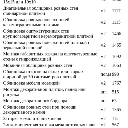
15х15 или 10х10
Диагональная облицовка ровных стен
м2
1117
стандартной плиткой
Облицовка ровных поверхностей
м2
1115
керамогранитными плитами
Облицовка оштукатуренных стен
м2
1466
крупногабаритной керамогранитной плиткой
Облицовка ровных поверхностей плиткой с
м2
1465
зеркальной основой
Монтаж габаритных зеркал на оштукатуренные
м2
1692
стены с гидроизоляцией
Мозаичная облицовка ровных стен
м2
1663
Облицовка откосов на окнах или в арках
пог.м
998
шириной до 50 сантиметров плиткой
Облицовка мебели мозаикой
м2
1767
Монтаж декоративной плитки, панно или
шт.
515
рисунка
Монтаж декоративного бордюра
шт.
63
Облицовка ровных стен при помощи
м2
1365
декоративного камня
Затирка межплиточных швов
м2
112
2-х компонентная затирка межплиточных швов
м2
567