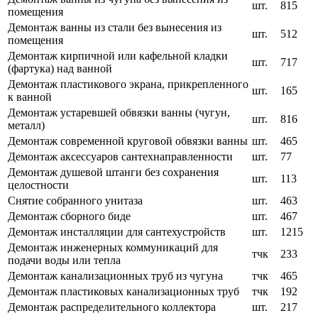
шт.
815
помещения
Демонтаж ванны из стали без вынесения из
шт.
512
помещения
Демонтаж кирпичной или кафельной кладки
шт.
717
(фартука) над ванной
Демонтаж пластикового экрана, прикрепленного
шт.
165
к ванной
Демонтаж устаревшей обвязки ванны (чугун,
шт.
816
металл)
Демонтаж современной круговой обвязки ванны
шт.
465
Демонтаж аксессуаров сантехнаправленности
шт.
77
Демонтаж душевой штанги без сохранения
шт.
113
целостности
Снятие собранного унитаза
шт.
463
Демонтаж сборного биде
шт.
467
Демонтаж инсталляции для сантехустройств
шт.
1215
Демонтаж инженерных коммуникаций для
тчк
233
подачи воды или тепла
Демонтаж канализационных труб из чугуна
тчк
465
Демонтаж пластиковых канализационных труб
тчк
192
Демонтаж распределительного коллектора
шт.
217