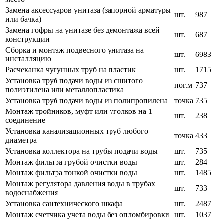
Замена аксессуаров унитаза (запорной арматуры
шт.
987
или бачка)
Замена гофры на унитазе без демонтажа всей
шт.
687
конструкции
Сборка и монтаж подвесного унитаза на
шт.
6983
инсталляцию
Расчеканка чугунных труб на пластик
шт.
1715
Установка труб подачи воды из сшитого
пог.м
737
полиэтилена или металлопластика
Установка труб подачи воды из полипропилена
точка
735
Монтаж тройников, муфт или уголков на 1
шт.
238
соединение
Установка канализационных труб любого
точка
433
диаметра
Установка коллектора на трубы подачи воды
шт.
735
Монтаж фильтра грубой очистки воды
шт.
284
Монтаж фильтра тонкой очистки воды
шт.
1485
Монтаж регулятора давления воды в трубах
шт.
733
водоснабжения
Установка сантехнического шкафа
шт.
2487
Монтаж счетчика учета воды без опломбировки
шт.
1037