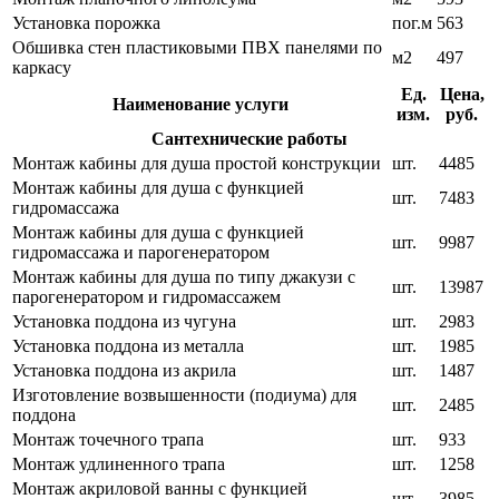
Установка порожка
пог.м
563
Обшивка стен пластиковыми ПВХ панелями по
м2
497
каркасу
Ед.
Цена,
Наименование услуги
изм.
руб.
Сантехнические работы
Монтаж кабины для душа простой конструкции
шт.
4485
Монтаж кабины для душа с функцией
шт.
7483
гидромассажа
Монтаж кабины для душа с функцией
шт.
9987
гидромассажа и парогенератором
Монтаж кабины для душа по типу джакузи с
шт.
13987
парогенератором и гидромассажем
Установка поддона из чугуна
шт.
2983
Установка поддона из металла
шт.
1985
Установка поддона из акрила
шт.
1487
Изготовление возвышенности (подиума) для
шт.
2485
поддона
Монтаж точечного трапа
шт.
933
Монтаж удлиненного трапа
шт.
1258
Монтаж акриловой ванны с функцией
шт.
3985