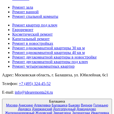
Ремонт зала
Ремонт ванной
Ремонт спальной комнаты
Ремонт квартир под ключ
Евроремонт
Косметический ремонт
Капитальный ремонт
Ремонт в новостройках
Ремонт однокомнатной квартиры 30 кв м
Ремонт однокомнатной квартиры 40 кв м
Ремонт двухкомнатной квартиры в новостройке
Ремонт двухкомнатной квартиры под ключ
Ремонт четырехкомнатных квартир
Адрес:
Московская область, г. Балашиха, ул. Юбилейная, 6с1
Телефон:
+7 (495) 324-45-52
E-mail:
info@idearemonta24.ru
Балашиха
Москва
Анискино
Апрелевка
Балашиха
Быково
Видное
Голицыно
Дедовск
Дзержинский
Долгопрудный
Домодедово
Железнодорожный
Жуковский
Звенигород
Зеленоград
Ивантеевка